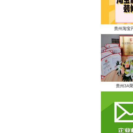
贵州淘宝
贵州3A