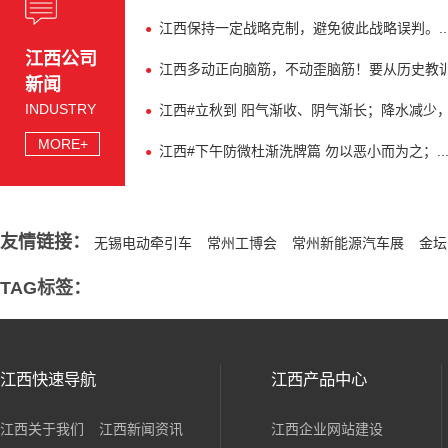
江西保持一定战略克制，避免彼此战略误判。..
江西公司
江西多动正向脑筋，不动歪脑筋！要从历史教训中
新闻
INDUSTRY
江西#立秋到 阳气渐收、阴气渐长；降水减少
MORE+
江西#下午防微杜渐洗牌篇 勿以恶小而为之；..
友情链接：
无锡电动牵引车
常州工博会
常州新能源汽车展
金坛
TAG标签：
江西快速导航
江西产品中心
江西关于我们
江西新闻资讯
江西企业网站建设