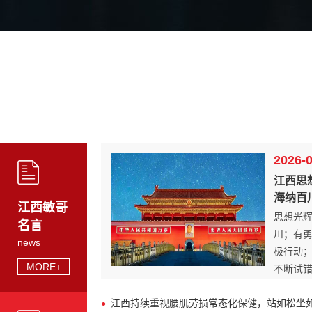
2026-
江西思
海纳百川；
江西敏哥
思想光
名言
川；有
news
极行动
MORE+
不断试
江西持续重视腰肌劳损常态化保健，‌站如松坐如钟