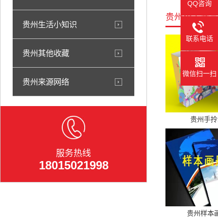
QQ咨询
贵州相关产品
贵州生活小知识
联系电话
贵州其他收藏
微信扫一扫
贵州来源网络
贵州手拎
服务热线
18015021998
贵州样本