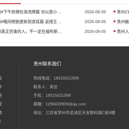
贵州#下午防微杜渐洗牌篇 勿以恶小而为之；...
2026-08-06
贵州#晚间榜剧更新到宫廷篇 说靖王殿下以前倒没什么...
2026-08-05
贵州真正厉害的人，不一定在福布斯财富榜！...
2026-08-05
贵州联系我们
设
热线电话：18015021998
作
联系人：吴总
册
手机：18015021998
营
邮箱：1296659909@qq.com
请
地址：江苏省常州市武进区天安数码城C栋8楼
理