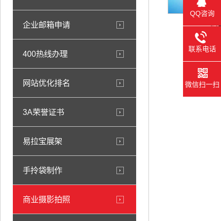
QQ咨询
商
企业邮箱申请
联系电话
400热线办理
网站优化排名
微信扫一扫
3A荣誉证书
易拉宝展架
手拎袋制作
商业摄影拍照